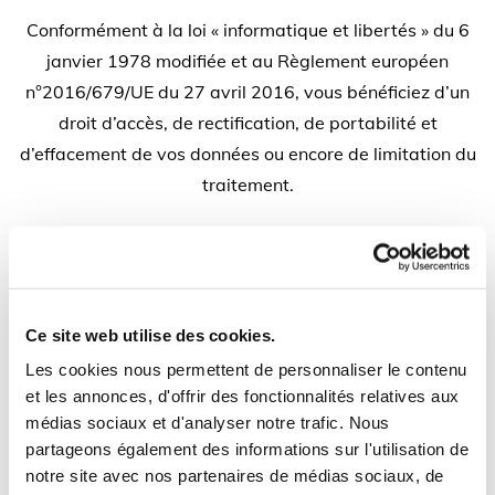
Conformément à la loi « informatique et libertés » du 6
janvier 1978 modifiée et au Règlement européen
n°2016/679/UE du 27 avril 2016, vous bénéficiez d’un
droit d’accès, de rectification, de portabilité et
d’effacement de vos données ou encore de limitation du
traitement.
Vous pouvez également, pour des motifs légitimes, vous
opposer au traitement des données vous concernant.
Vous disposez d’un droit d’accès et de rectification.
Ce site web utilise des cookies.
Vous avez l'opportunité d'émettre des directives sur la
conservation, la suppression ou la communication de
Les cookies nous permettent de personnaliser le contenu
et les annonces, d'offrir des fonctionnalités relatives aux
vos données personnelles après votre décès. Vous
médias sociaux et d'analyser notre trafic. Nous
pouvez ainsi exercer vos droits en nous écrivant à
partageons également des informations sur l'utilisation de
restaurantlasource@wanadoo.fr.
notre site avec nos partenaires de médias sociaux, de