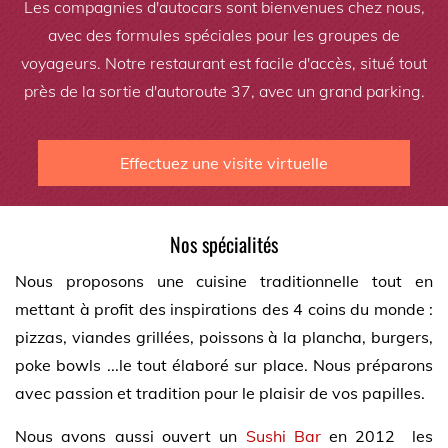
Les compagnies d'autocars sont bienvenues chez nous,
avec des formules spéciales pour les groupes de
voyageurs. Notre restaurant est facile d'accès, situé tout
près de la sortie d'autoroute 37, avec un grand parking.
Effectuez une visite virtuelle
Nos spécialités
Nous proposons une cuisine traditionnelle tout en
mettant à profit des inspirations des 4 coins du monde :
pizzas, viandes grillées, poissons à la plancha, burgers,
poke bowls ...le tout élaboré sur place. Nous préparons
avec passion et tradition pour le plaisir de vos papilles.
Nous avons aussi ouvert un
Sushi Bar
en 2012 les