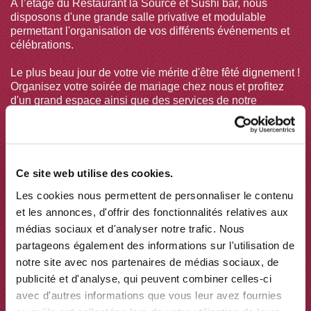
À l’étage du Restaurant la Source et Sushi bar, nous
disposons d'une grande salle privative et modulable
permettant l'organisation de vos différents événements et
célébrations.
Le plus beau jour de votre vie mérite d'être fêté dignement !
Organisez votre soirée de mariage chez nous et profitez
d'un grand espace ainsi que des services de notre
restaurant.
Vous souhaitez célébrer l'entrée dans la vie de votre tout
petit ? Notre salle vous accueille pour le baptême !
Ce site web utilise des cookies.
Vous voulez simplement fêter un anniversaire ou des
Les cookies nous permettent de personnaliser le contenu
retrouvailles entre amis ? Là encore, le restaurant vous
accueille à bras ouverts pour vous permettre de passer un
et les annonces, d'offrir des fonctionnalités relatives aux
bon moment.
médias sociaux et d'analyser notre trafic. Nous
partageons également des informations sur l'utilisation de
Durant la saison estivale nous mettons également à
notre site avec nos partenaires de médias sociaux, de
disposition notre grande terrasse ombragée : idéal pour
publicité et d'analyse, qui peuvent combiner celles-ci
faire la fête en plein air, en profitant du climat agréable de
notre région sans pour autant rester en plein soleil.
avec d'autres informations que vous leur avez fournies